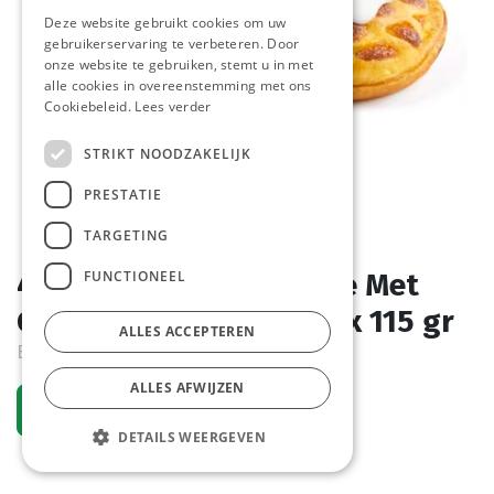
Deze website gebruikt cookies om uw
gebruikerservaring te verbeteren. Door
onze website te gebruiken, stemt u in met
alle cookies in overeenstemming met ons
Cookiebeleid.
Lees verder
STRIKT NOODZAKELIJK
PRESTATIE
TARGETING
FUNCTIONEEL
4717 Frangipane Taartje Met
Glazuur La Lorraine 36 x 115 gr
ALLES ACCEPTEREN
Bestelartikel
ALLES AFWIJZEN
Vraag een account aan
DETAILS WEERGEVEN