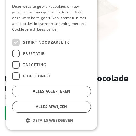
Deze website gebruikt cookies om uw
gebruikerservaring te verbeteren. Door
onze website te gebruiken, stemt u in met
alle cookies in overeenstemming met ons
Cookiebeleid.
Lees verder
STRIKT NOODZAKELIJK
PRESTATIE
TARGETING
FUNCTIONEEL
0677 Muffin Dubbele Chocolade
La Lorraine 40 x 90 gr
ALLES ACCEPTEREN
Bestelartikel
ALLES AFWIJZEN
Vraag een account aan
DETAILS WEERGEVEN