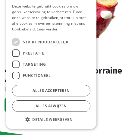
Deze website gebruikt cookies om uw
gebruikerservaring te verbeteren. Door
onze website te gebruiken, stemt u in met
alle cookies in overeenstemming met ons
Cookiebeleid.
Lees verder
STRIKT NOODZAKELIJK
PRESTATIE
TARGETING
4790 Donut Pinkie La Lorraine
FUNCTIONEEL
48 x 58 gr
Bestelartikel
ALLES ACCEPTEREN
Vraag een account aan
ALLES AFWIJZEN
DETAILS WEERGEVEN