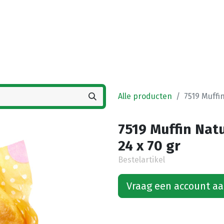
Startpagina
Winkel
Vestigingen
Deals
K
Alle producten
7519 Muffi
7519 Muffin Nat
24 x 70 gr
Bestelartikel
Vraag een account a