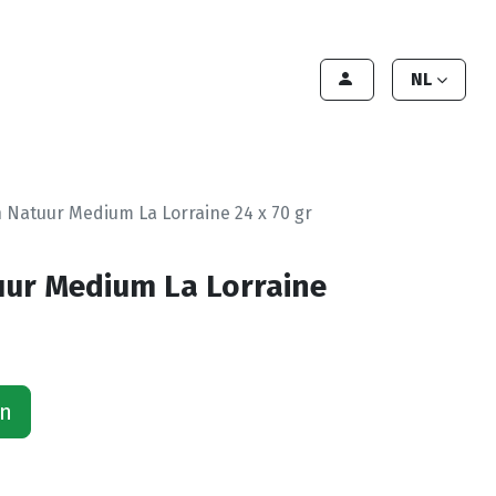
lant worden
Contact
Handleiding
NL
n Natuur Medium La Lorraine 24 x 70 gr
uur Medium La Lorraine
an