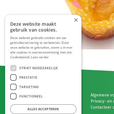
×
Deze website maakt
gebruik van cookies.
Deze website gebruikt cookies om uw
gebruikerservaring te verbeteren. Door
onze website te gebruiken, stemt u in met
alle cookies in overeenstemming met ons
Cookiebeleid.
Lees verder
STRIKT NOODZAKELIJK
PRESTATIE
TARGETING
E. MEEUWISSEN BV
Algemene v
FUNCTIONEEL
Gaston Eyskenslaan 2
Privacy- en 
3900 Pelt, België
Contacteer 
ALLES ACCEPTEREN