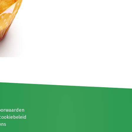
oorwaarden
cookiebeleid
ons