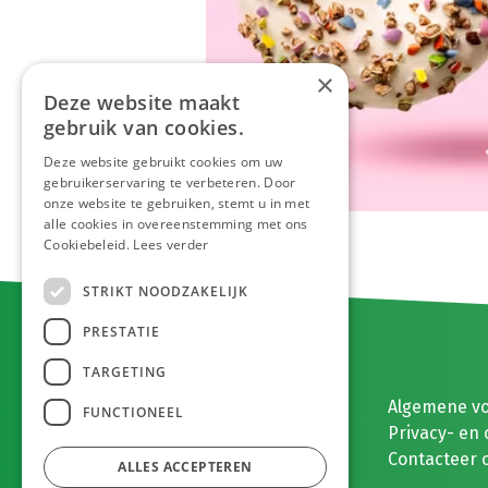
×
Deze website maakt
gebruik van cookies.
Deze website gebruikt cookies om uw
gebruikerservaring te verbeteren. Door
onze website te gebruiken, stemt u in met
alle cookies in overeenstemming met ons
Cookiebeleid.
Lees verder
STRIKT NOODZAKELIJK
PRESTATIE
TARGETING
E. MEEUWISSEN BV
Algemene v
FUNCTIONEEL
Gaston Eyskenslaan 2
Privacy- en 
3900 Pelt, België
Contacteer 
ALLES ACCEPTEREN