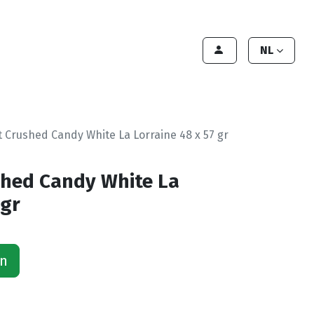
lant worden
Contact
Handleiding
NL
 Crushed Candy White La Lorraine 48 x 57 gr
shed Candy White La
 gr
an