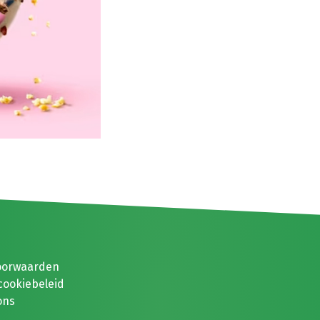
oorwaarden
cookiebeleid
ons