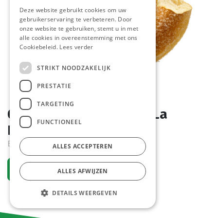
Deze website gebruikt cookies om uw
gebruikerservaring te verbeteren. Door
onze website te gebruiken, stemt u in met
alle cookies in overeenstemming met ons
Cookiebeleid.
Lees verder
STRIKT NOODZAKELIJK
PRESTATIE
TARGETING
0968 Donut Goldenfry La
FUNCTIONEEL
Lorraine 48 x 50 gr
Bestelartikel
ALLES ACCEPTEREN
Vraag een account aan
ALLES AFWIJZEN
DETAILS WEERGEVEN