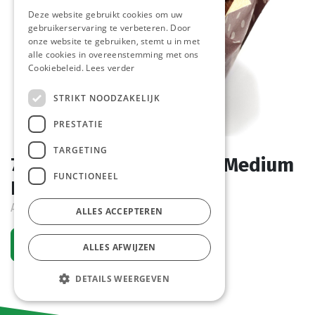
Deze website gebruikt cookies om uw
gebruikerservaring te verbeteren. Door
onze website te gebruiken, stemt u in met
alle cookies in overeenstemming met ons
Cookiebeleid.
Lees verder
STRIKT NOODZAKELIJK
PRESTATIE
TARGETING
7520 Muffin Chocolade Medium
FUNCTIONEEL
La Lorraine 24 x 70 gr
Actief
ALLES ACCEPTEREN
Vraag een account aan
ALLES AFWIJZEN
DETAILS WEERGEVEN