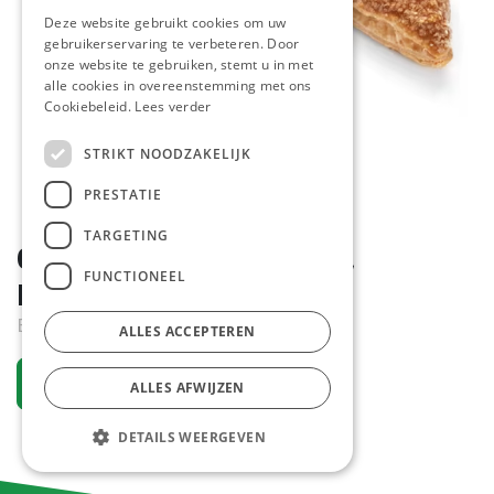
Deze website gebruikt cookies om uw
gebruikerservaring te verbeteren. Door
onze website te gebruiken, stemt u in met
alle cookies in overeenstemming met ons
Cookiebeleid.
Lees verder
STRIKT NOODZAKELIJK
PRESTATIE
TARGETING
0901 Apple Turnover La
FUNCTIONEEL
Lorraine 35 x 145 gr
Bestelartikel
ALLES ACCEPTEREN
Vraag een account aan
ALLES AFWIJZEN
DETAILS WEERGEVEN