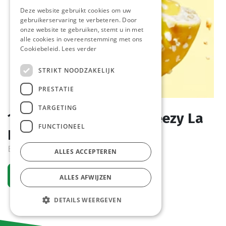
Deze website gebruikt cookies om uw
gebruikerservaring te verbeteren. Door
onze website te gebruiken, stemt u in met
alle cookies in overeenstemming met ons
Cookiebeleid.
Lees verder
STRIKT NOODZAKELIJK
PRESTATIE
TARGETING
1157 Donut Lemon Squeezy La
FUNCTIONEEL
Lorraine 48 x 71 gr
Bestelartikel
ALLES ACCEPTEREN
Vraag een account aan
ALLES AFWIJZEN
DETAILS WEERGEVEN