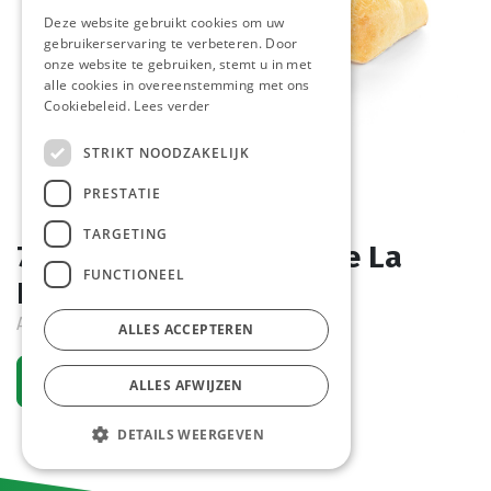
Deze website gebruikt cookies om uw
gebruikerservaring te verbeteren. Door
onze website te gebruiken, stemt u in met
alle cookies in overeenstemming met ons
Cookiebeleid.
Lees verder
STRIKT NOODZAKELIJK
PRESTATIE
TARGETING
7080 Mini Mix Soft Carre La
FUNCTIONEEL
Lorraine 75 x 40 gr
Actief
ALLES ACCEPTEREN
Vraag een account aan
ALLES AFWIJZEN
DETAILS WEERGEVEN