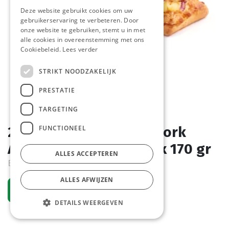
Deze website gebruikt cookies om uw
gebruikerservaring te verbeteren. Door
onze website te gebruiken, stemt u in met
alle cookies in overeenstemming met ons
Cookiebeleid.
Lees verder
STRIKT NOODZAKELIJK
PRESTATIE
TARGETING
FUNCTIONEEL
2136 Flatbread Pulled Pork
Ananas La Lorraine 20 x 170 gr
ALLES ACCEPTEREN
Bestelartikel
ALLES AFWIJZEN
Vraag een account aan
DETAILS WEERGEVEN