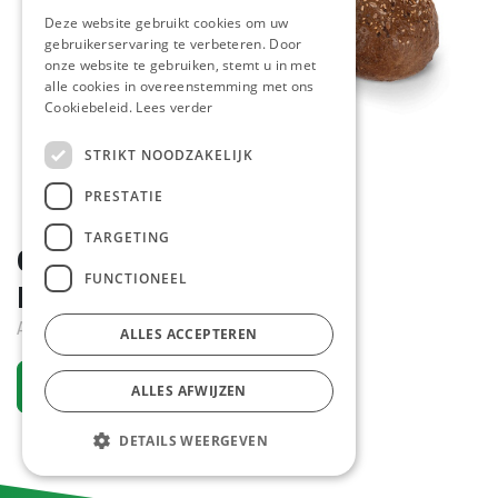
Deze website gebruikt cookies om uw
gebruikerservaring te verbeteren. Door
onze website te gebruiken, stemt u in met
alle cookies in overeenstemming met ons
Cookiebeleid.
Lees verder
STRIKT NOODZAKELIJK
PRESTATIE
TARGETING
0688 Miller Loaf 600 La
FUNCTIONEEL
Lorraine 10 x 600 gr
Actief
ALLES ACCEPTEREN
Vraag een account aan
ALLES AFWIJZEN
DETAILS WEERGEVEN