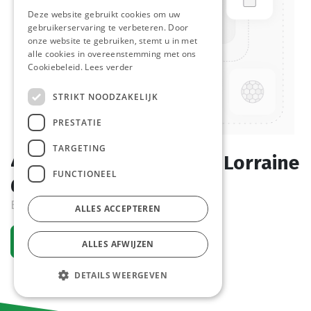
Deze website gebruikt cookies om uw
gebruikerservaring te verbeteren. Door
onze website te gebruiken, stemt u in met
alle cookies in overeenstemming met ons
Cookiebeleid.
Lees verder
STRIKT NOODZAKELIJK
PRESTATIE
TARGETING
4318 Panter Pistolet La Lorraine
FUNCTIONEEL
65 x 70 gr
Bestelartikel
ALLES ACCEPTEREN
Vraag een account aan
ALLES AFWIJZEN
DETAILS WEERGEVEN