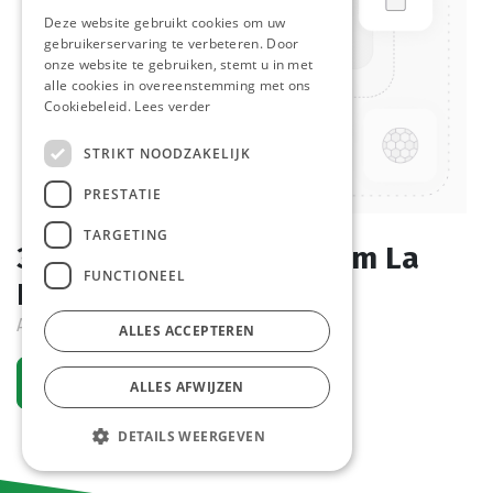
Deze website gebruikt cookies om uw
gebruikerservaring te verbeteren. Door
onze website te gebruiken, stemt u in met
alle cookies in overeenstemming met ons
Cookiebeleid.
Lees verder
STRIKT NOODZAKELIJK
PRESTATIE
TARGETING
3850 Broodje Bruin 18 cm La
FUNCTIONEEL
Lorraine 75 x 80 gr
Actief
ALLES ACCEPTEREN
Vraag een account aan
ALLES AFWIJZEN
DETAILS WEERGEVEN