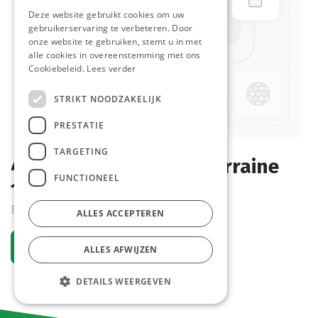
Deze website gebruikt cookies om uw
gebruikerservaring te verbeteren. Door
onze website te gebruiken, stemt u in met
alle cookies in overeenstemming met ons
Cookiebeleid.
Lees verder
STRIKT NOODZAKELIJK
PRESTATIE
TARGETING
4311 Sandwich TS La Lorraine
FUNCTIONEEL
100 x 45 gr
Bestelartikel
ALLES ACCEPTEREN
Vraag een account aan
ALLES AFWIJZEN
DETAILS WEERGEVEN