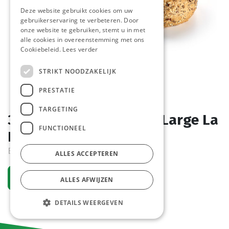
Deze website gebruikt cookies om uw
gebruikerservaring te verbeteren. Door
onze website te gebruiken, stemt u in met
alle cookies in overeenstemming met ons
Cookiebeleid.
Lees verder
STRIKT NOODZAKELIJK
PRESTATIE
TARGETING
3853 Pan Bagnat Multi Large La
FUNCTIONEEL
Lorraine 45 x 110 gr
Bestelartikel
ALLES ACCEPTEREN
Vraag een account aan
ALLES AFWIJZEN
DETAILS WEERGEVEN