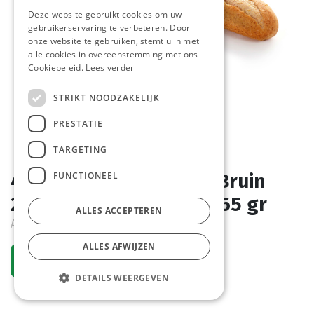
Deze website gebruikt cookies om uw
gebruikerservaring te verbeteren. Door
onze website te gebruiken, stemt u in met
alle cookies in overeenstemming met ons
Cookiebeleid.
Lees verder
STRIKT NOODZAKELIJK
PRESTATIE
TARGETING
FUNCTIONEEL
4877 Stokbrood Breed Bruin
27cm La Lorraine 35 x 165 gr
ALLES ACCEPTEREN
Actief
ALLES AFWIJZEN
Vraag een account aan
DETAILS WEERGEVEN