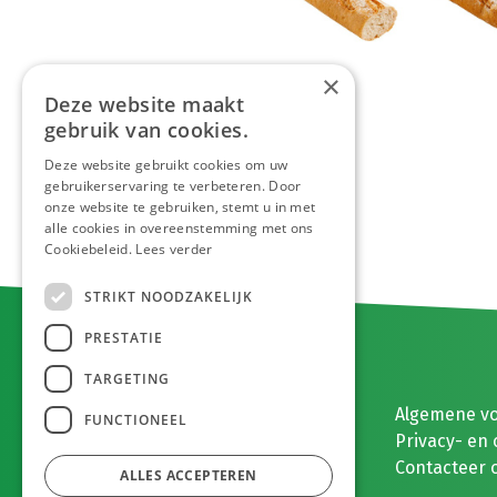
×
Deze website maakt
gebruik van cookies.
Deze website gebruikt cookies om uw
gebruikerservaring te verbeteren. Door
onze website te gebruiken, stemt u in met
alle cookies in overeenstemming met ons
Cookiebeleid.
Lees verder
STRIKT NOODZAKELIJK
PRESTATIE
TARGETING
E. MEEUWISSEN BV
Algemene v
FUNCTIONEEL
Gaston Eyskenslaan 2
Privacy- en 
3900 Pelt, België
Contacteer 
ALLES ACCEPTEREN