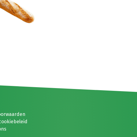
oorwaarden
cookiebeleid
ons