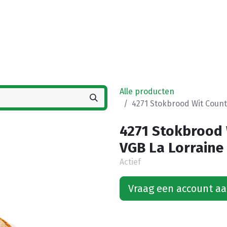
Startpagina
Winkel
Vestigingen
Deals
K
Alle producten
4271 Stokbrood Wit Countr
4271 Stokbrood 
VGB La Lorraine 
Actief
Vraag een account a