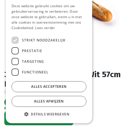
Deze website gebruikt cookies om uw
gebruikerservaring te verbeteren. Door
onze website te gebruiken, stemt u in met
alle cookies in overeenstemming met ons
Cookiebeleid.
Lees verder
STRIKT NOODZAKELIJK
PRESTATIE
TARGETING
FUNCTIONEEL
3131 Stokbrood Breed Wit 57cm
La Lorraine 20 x 300 gr
ALLES ACCEPTEREN
Actief
ALLES AFWIJZEN
DETAILS WEERGEVEN
Vraag een account aan