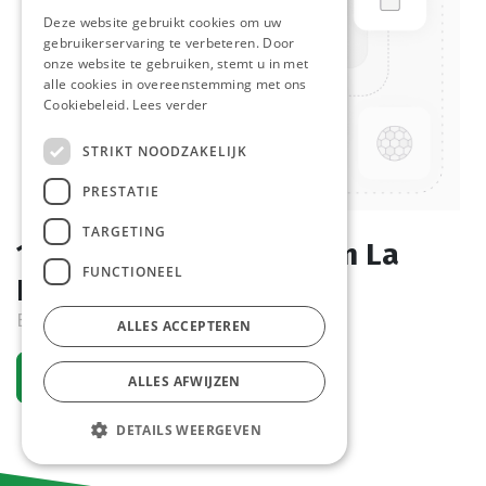
Deze website gebruikt cookies om uw
gebruikerservaring te verbeteren. Door
onze website te gebruiken, stemt u in met
alle cookies in overeenstemming met ons
Cookiebeleid.
Lees verder
STRIKT NOODZAKELIJK
PRESTATIE
TARGETING
1766 Bagel Natuur 12 cm La
FUNCTIONEEL
Lorraine 32 x 127 gr
Bestelartikel
ALLES ACCEPTEREN
Vraag een account aan
ALLES AFWIJZEN
DETAILS WEERGEVEN