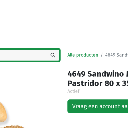
Startpagina
Winkel
Vestigingen
Deals
K
Alle producten
4649 Sandw
4649 Sandwino 
Pastridor 80 x 3
Actief
Vraag een account a