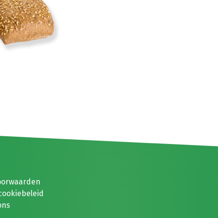
oorwaarden
cookiebeleid
ons