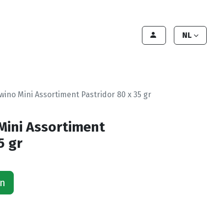
lant worden
Contact
Handleiding
NL
ino Mini Assortiment Pastridor 80 x 35 gr
Mini Assortiment
5 gr
an