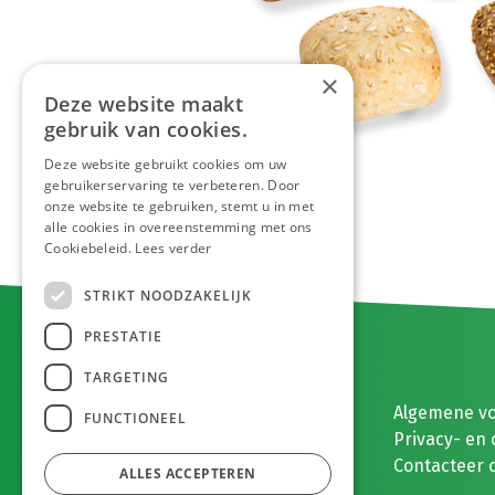
×
Deze website maakt
gebruik van cookies.
Deze website gebruikt cookies om uw
gebruikerservaring te verbeteren. Door
onze website te gebruiken, stemt u in met
alle cookies in overeenstemming met ons
Cookiebeleid.
Lees verder
STRIKT NOODZAKELIJK
PRESTATIE
TARGETING
E. MEEUWISSEN BV
Algemene v
FUNCTIONEEL
Gaston Eyskenslaan 2
Privacy- en 
3900 Pelt, België
Contacteer 
ALLES ACCEPTEREN