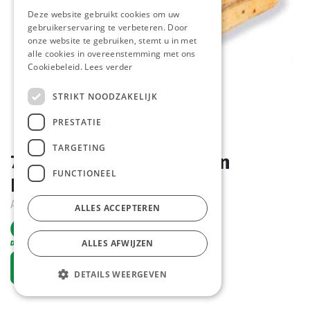
Deze website gebruikt cookies om uw
gebruikerservaring te verbeteren. Door
onze website te gebruiken, stemt u in met
alle cookies in overeenstemming met ons
Cookiebeleid.
Lees verder
STRIKT NOODZAKELIJK
PRESTATIE
TARGETING
7048 Sandwino Chili Bun
FUNCTIONEEL
Pastridor 48 x 110 gr
Actief
ALLES ACCEPTEREN
ALLES AFWIJZEN
Vraag een account aan
DETAILS WEERGEVEN