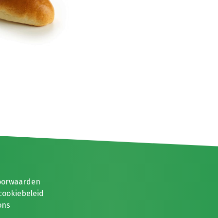
oorwaarden
cookiebeleid
ons