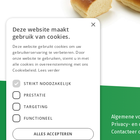
×
Deze website maakt
gebruik van cookies.
Deze website gebruikt cookies om uw
gebruikerservaring te verbeteren. Door
onze website te gebruiken, stemt u in met
alle cookies in overeenstemming met ons
Cookiebeleid.
Lees verder
STRIKT NOODZAKELIJK
PRESTATIE
TARGETING
E. MEEUWISSEN BV
Algemene v
FUNCTIONEEL
Gaston Eyskenslaan 2
Privacy- en 
3900 Pelt, België
Contacteer 
ALLES ACCEPTEREN