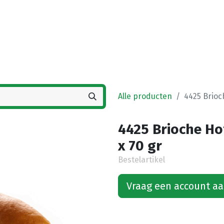
Startpagina
Winkel
Vestigingen
Deals
K
Alle producten
4425 Brioc
4425 Brioche Ho
x 70 gr
Bestelartikel
Vraag een account a