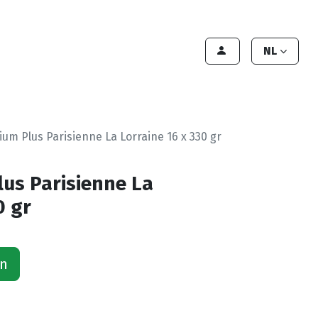
lant worden
Contact
Handleiding
NL
um Plus Parisienne La Lorraine 16 x 330 gr
us Parisienne La
0 gr
an