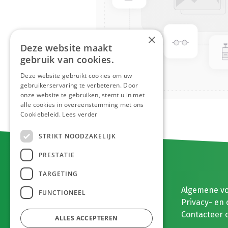
×
Deze website maakt
gebruik van cookies.
Deze website gebruikt cookies om uw
gebruikerservaring te verbeteren. Door
onze website te gebruiken, stemt u in met
alle cookies in overeenstemming met ons
Cookiebeleid.
Lees verder
STRIKT NOODZAKELIJK
PRESTATIE
TARGETING
E. MEEUWISSEN BV
Algemene v
FUNCTIONEEL
Gaston Eyskenslaan 2
Privacy- en 
3900 Pelt, België
Contacteer 
ALLES ACCEPTEREN