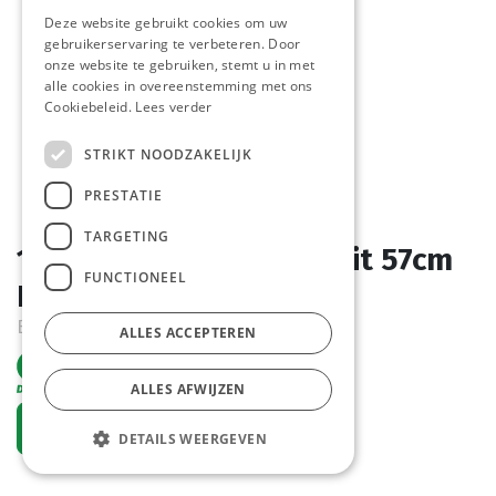
Deze website gebruikt cookies om uw
gebruikerservaring te verbeteren. Door
onze website te gebruiken, stemt u in met
alle cookies in overeenstemming met ons
Cookiebeleid.
Lees verder
STRIKT NOODZAKELIJK
PRESTATIE
TARGETING
1555 Stokbrood Heel Wit 57cm
FUNCTIONEEL
Pastridor 28 x 270 gr
Bestelartikel
ALLES ACCEPTEREN
ALLES AFWIJZEN
Vraag een account aan
DETAILS WEERGEVEN