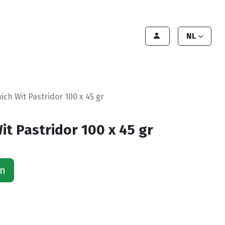
lant worden
Contact
Handleiding
NL
ich Wit Pastridor 100 x 45 gr
it Pastridor 100 x 45 gr
an