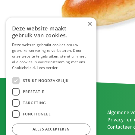
×
Deze website maakt
gebruik van cookies.
Deze website gebruikt cookies om uw
gebruikerservaring te verbeteren. Door
onze website te gebruiken, stemt u in met
alle cookies in overeenstemming met ons
Cookiebeleid.
Lees verder
STRIKT NOODZAKELIJK
PRESTATIE
TARGETING
E. MEEUWISSEN BV
Algemene v
FUNCTIONEEL
Gaston Eyskenslaan 2
Privacy- en 
3900 Pelt, België
Contacteer 
ALLES ACCEPTEREN