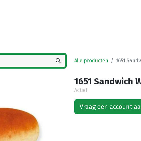
Startpagina
Winkel
Vestigingen
Deals
K
Alle producten
1651 Sandw
1651 Sandwich W
Actief
Vraag een account a