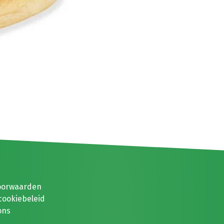
oorwaarden
cookiebeleid
ons