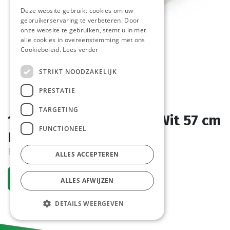
Deze website gebruikt cookies om uw
gebruikerservaring te verbeteren. Door
onze website te gebruiken, stemt u in met
alle cookies in overeenstemming met ons
Cookiebeleid.
Lees verder
STRIKT NOODZAKELIJK
PRESTATIE
TARGETING
1544 Stokbrood Frans Wit 57 cm
FUNCTIONEEL
Pastridor 18 x 420 gr
Bestelartikel
ALLES ACCEPTEREN
Vraag een account aan
ALLES AFWIJZEN
DETAILS WEERGEVEN