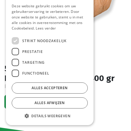
Deze website gebruikt cookies om uw
gebruikerservaring te verbeteren. Door
onze website te gebruiken, stemt u in met
alle cookies in overeenstemming met ons
Cookiebeleid.
Lees verder
STRIKT NOODZAKELIJK
PRESTATIE
TARGETING
5605 Briochebrood Met
FUNCTIONEEL
Rozijnen Pastridor 6 x 400 gr
Bestelartikel
ALLES ACCEPTEREN
Vraag een account aan
ALLES AFWIJZEN
DETAILS WEERGEVEN