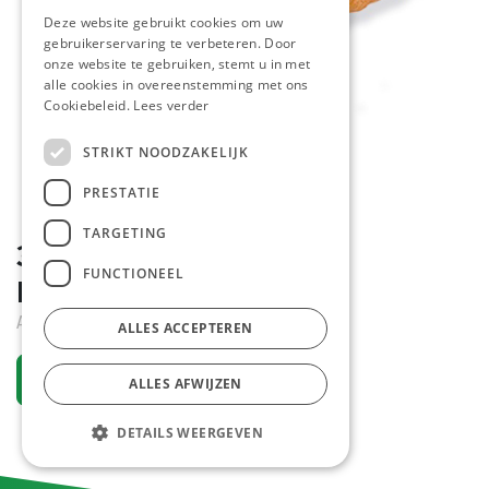
Deze website gebruikt cookies om uw
gebruikerservaring te verbeteren. Door
onze website te gebruiken, stemt u in met
alle cookies in overeenstemming met ons
Cookiebeleid.
Lees verder
STRIKT NOODZAKELIJK
PRESTATIE
TARGETING
3162 Croissant Golden
FUNCTIONEEL
Pastridor 52 x 60 gr
Actief
ALLES ACCEPTEREN
Vraag een account aan
ALLES AFWIJZEN
DETAILS WEERGEVEN