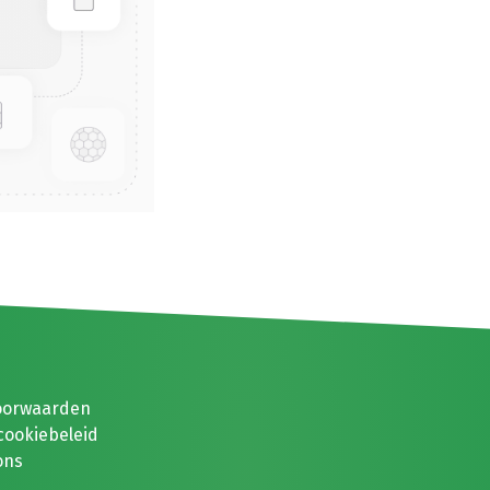
oorwaarden
cookiebeleid
ons