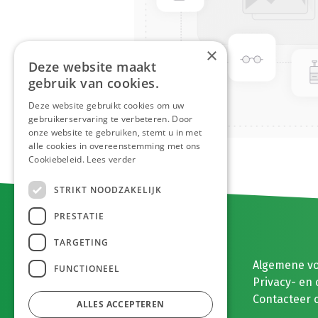
×
Deze website maakt
gebruik van cookies.
Deze website gebruikt cookies om uw
gebruikerservaring te verbeteren. Door
onze website te gebruiken, stemt u in met
alle cookies in overeenstemming met ons
Cookiebeleid.
Lees verder
STRIKT NOODZAKELIJK
PRESTATIE
TARGETING
E. MEEUWISSEN BV
Algemene v
FUNCTIONEEL
Gaston Eyskenslaan 2
Privacy- en 
3900 Pelt, België
Contacteer 
ALLES ACCEPTEREN