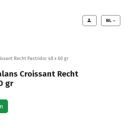
lant worden
Contact
Handleiding
NL
ssant Recht Pastridor 48 x 60 gr
lans Croissant Recht
0 gr
an