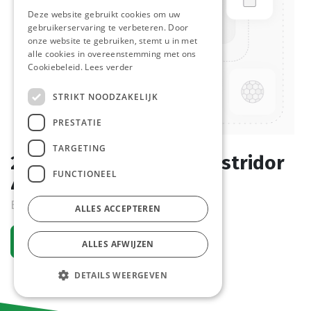
Deze website gebruikt cookies om uw
gebruikerservaring te verbeteren. Door
onze website te gebruiken, stemt u in met
alle cookies in overeenstemming met ons
Cookiebeleid.
Lees verder
STRIKT NOODZAKELIJK
PRESTATIE
TARGETING
2406 Kaas Croissant Pastridor
FUNCTIONEEL
48 x 95 gr
Bestelartikel
ALLES ACCEPTEREN
Vraag een account aan
ALLES AFWIJZEN
DETAILS WEERGEVEN