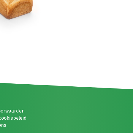
oorwaarden
cookiebeleid
ons