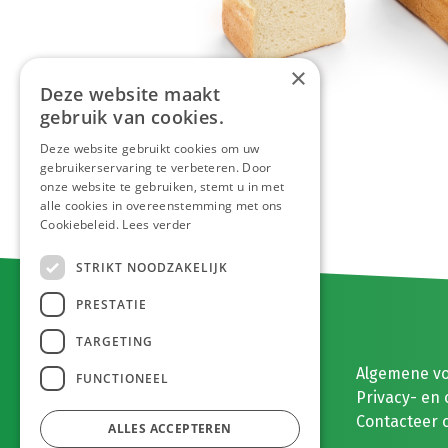
×
Deze website maakt
gebruik van cookies.
Deze website gebruikt cookies om uw
gebruikerservaring te verbeteren. Door
onze website te gebruiken, stemt u in met
alle cookies in overeenstemming met ons
Cookiebeleid.
Lees verder
STRIKT NOODZAKELIJK
PRESTATIE
TARGETING
E. MEEUWISSEN BV
Algemene v
FUNCTIONEEL
Gaston Eyskenslaan 2
Privacy- en 
3900 Pelt, België
Contacteer 
ALLES ACCEPTEREN