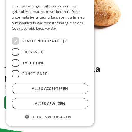
Deze website gebruikt cookies om uw
gebruikerservaring te verbeteren. Door
onze website te gebruiken, stemt u in met
alle cookies in overeenstemming met ons
Cookiebeleid.
Lees verder
STRIKT NOODZAKELIJK
PRESTATIE
TARGETING
1282 Boerenbrood Wit La
FUNCTIONEEL
Lorraine 12 x 600 gr
Bestelartikel
ALLES ACCEPTEREN
Vraag een account aan
ALLES AFWIJZEN
DETAILS WEERGEVEN