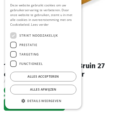
Deze website gebruikt cookies om uw
gebruikerservaring te verbeteren. Door
onze website te gebruiken, stemt u in met
alle cookies in overeenstemming met ons
Cookiebeleid.
Lees verder
STRIKT NOODZAKELIJK
PRESTATIE
TARGETING
FUNCTIONEEL
1546 Stokbrood Frans Bruin 27
cm Pastridor 40 x 180 gr
ALLES ACCEPTEREN
Actief
ALLES AFWIJZEN
DETAILS WEERGEVEN
Vraag een account aan