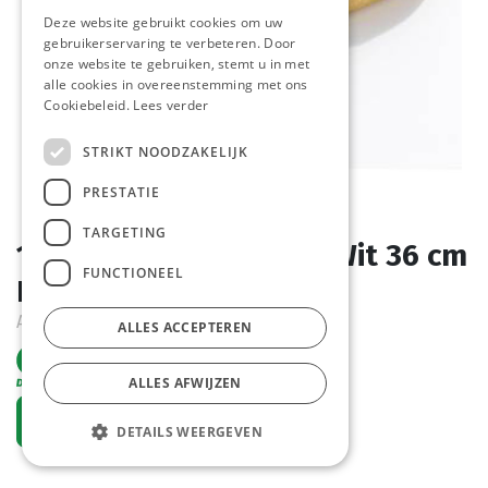
Deze website gebruikt cookies om uw
gebruikerservaring te verbeteren. Door
onze website te gebruiken, stemt u in met
alle cookies in overeenstemming met ons
Cookiebeleid.
Lees verder
STRIKT NOODZAKELIJK
PRESTATIE
TARGETING
1557 Stokbrood Frans Wit 36 cm
FUNCTIONEEL
Pastridor 40 x 170 gr
Actief
ALLES ACCEPTEREN
ALLES AFWIJZEN
Vraag een account aan
DETAILS WEERGEVEN