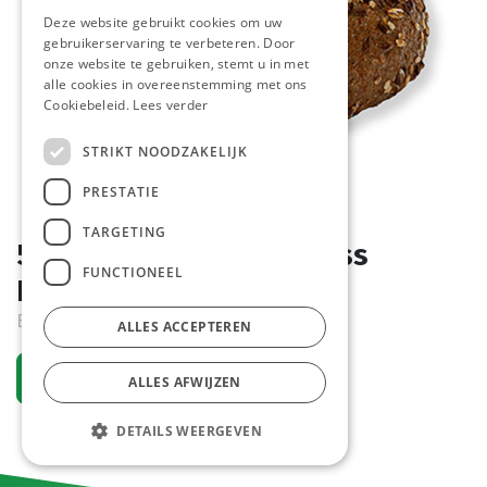
Deze website gebruikt cookies om uw
gebruikerservaring te verbeteren. Door
onze website te gebruiken, stemt u in met
alle cookies in overeenstemming met ons
Cookiebeleid.
Lees verder
STRIKT NOODZAKELIJK
PRESTATIE
TARGETING
5739 Pain Bagnat Fitness
FUNCTIONEEL
Pastridor 44 x 105 gr
Bestelartikel
ALLES ACCEPTEREN
Vraag een account aan
ALLES AFWIJZEN
DETAILS WEERGEVEN