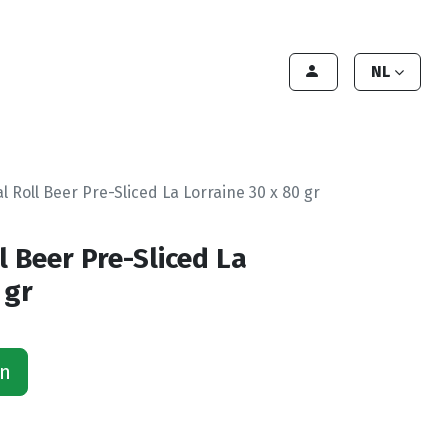
lant worden
Contact
Handleiding
NL
l Roll Beer Pre-Sliced La Lorraine 30 x 80 gr
l Beer Pre-Sliced La
 gr
an