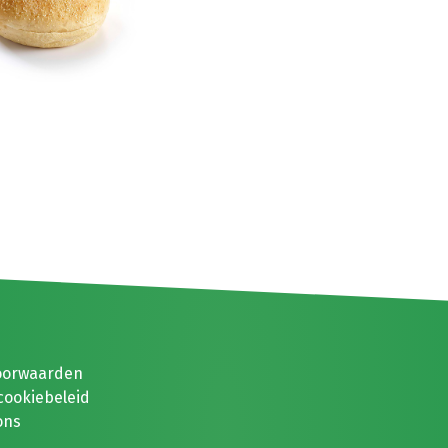
oorwaarden
cookiebeleid
ons