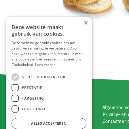
×
Deze website maakt
gebruik van cookies.
Deze website gebruikt cookies om uw
gebruikerservaring te verbeteren. Door
onze website te gebruiken, stemt u in met
alle cookies in overeenstemming met ons
Cookiebeleid.
Lees verder
STRIKT NOODZAKELIJK
PRESTATIE
TARGETING
E. MEEUWISSEN BV
Algemene v
FUNCTIONEEL
Gaston Eyskenslaan 2
Privacy- en 
3900 Pelt, België
Contacteer 
ALLES ACCEPTEREN