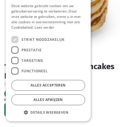
Deze website gebruikt cookies om uw
gebruikerservaring te verbeteren. Door
onze website te gebruiken, stemt u in met
alle cookies in overeenstemming met ons
Cookiebeleid.
Lees verder
STRIKT NOODZAKELIJK
PRESTATIE
TARGETING
1871/2239 American Pancakes
FUNCTIONEEL
La Lorraine 40 x 40 gr
Actief
ALLES ACCEPTEREN
ALLES AFWIJZEN
Vraag een account aan
DETAILS WEERGEVEN