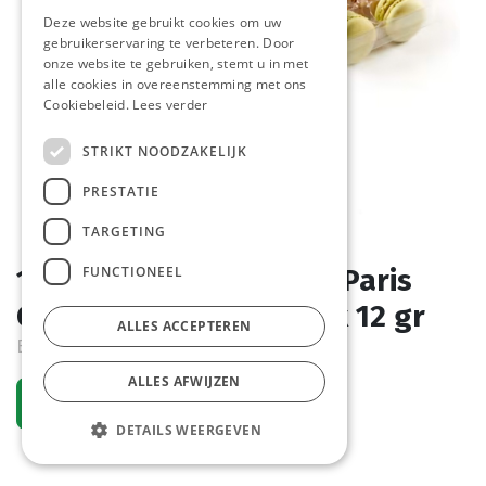
Deze website gebruikt cookies om uw
gebruikerservaring te verbeteren. Door
onze website te gebruiken, stemt u in met
alle cookies in overeenstemming met ons
Cookiebeleid.
Lees verder
STRIKT NOODZAKELIJK
PRESTATIE
TARGETING
FUNCTIONEEL
1507 Mini Macarons De Paris
Coffret La Lorraine 96 x 12 gr
ALLES ACCEPTEREN
Bestelartikel
ALLES AFWIJZEN
Vraag een account aan
DETAILS WEERGEVEN