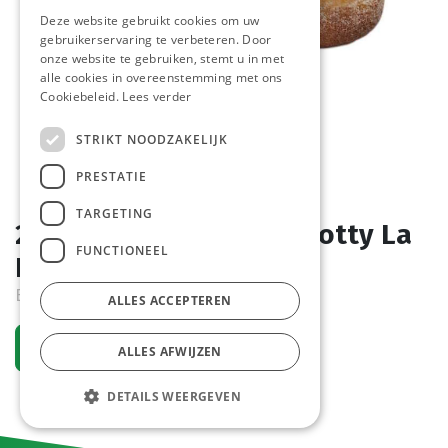
Deze website gebruikt cookies om uw
gebruikerservaring te verbeteren. Door
onze website te gebruiken, stemt u in met
alle cookies in overeenstemming met ons
Cookiebeleid.
Lees verder
STRIKT NOODZAKELIJK
PRESTATIE
TARGETING
2003 Mini Beignet Apricotty La
FUNCTIONEEL
Lorraine 105 x 25 gr
Bestelartikel
ALLES ACCEPTEREN
Vraag een account aan
ALLES AFWIJZEN
DETAILS WEERGEVEN