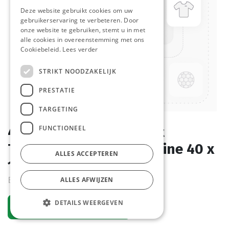
Deze website gebruikt cookies om uw
gebruikerservaring te verbeteren. Door
onze website te gebruiken, stemt u in met
alle cookies in overeenstemming met ons
Cookiebeleid.
Lees verder
STRIKT NOODZAKELIJK
PRESTATIE
TARGETING
FUNCTIONEEL
4397 Boule Naturel (Wit
Tarwebroodje) La Lorraine 40 x
ALLES ACCEPTEREN
120 gr
Bestelartikel
ALLES AFWIJZEN
DETAILS WEERGEVEN
Vraag een account aan