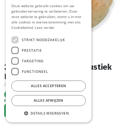
Deze website gebruikt cookies om uw
gebruikerservaring te verbeteren. Door
onze website te gebruiken, stemt u in met
alle cookies in overeenstemming met ons
Cookiebeleid.
Lees verder
STRIKT NOODZAKELIJK
PRESTATIE
TARGETING
2362 Hamburger Bun Rustiek
FUNCTIONEEL
Pastridor 24 x 105 gr
Actief
ALLES ACCEPTEREN
ALLES AFWIJZEN
Vraag een account aan
DETAILS WEERGEVEN