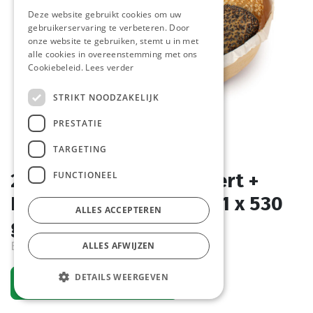
Deze website gebruikt cookies om uw
gebruikerservaring te verbeteren. Door
onze website te gebruiken, stemt u in met
alle cookies in overeenstemming met ons
Cookiebeleid.
Lees verder
STRIKT NOODZAKELIJK
PRESTATIE
TARGETING
FUNCTIONEEL
2202 Fleur De Camembert +
Kruiden Diversi Foods 11 x 530
ALLES ACCEPTEREN
gr
Bestelartikel
ALLES AFWIJZEN
DETAILS WEERGEVEN
Vraag een account aan