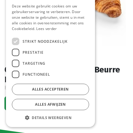
Deze website gebruikt cookies om uw
gebruikerservaring te verbeteren. Door
onze website te gebruiken, stemt u in met
alle cookies in overeenstemming met ons
Cookiebeleid.
Lees verder
STRIKT NOODZAKELIJK
PRESTATIE
TARGETING
0648 Mini Croissant Au Beurre
FUNCTIONEEL
La Lorraine 160 x 25 gr
Bestelartikel
ALLES ACCEPTEREN
Vraag een account aan
ALLES AFWIJZEN
DETAILS WEERGEVEN