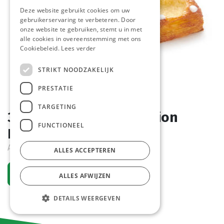
Deze website gebruikt cookies om uw
gebruikerservaring te verbeteren. Door
onze website te gebruiken, stemt u in met
alle cookies in overeenstemming met ons
Cookiebeleid.
Lees verder
STRIKT NOODZAKELIJK
PRESTATIE
TARGETING
3173 Mini Danish Selection
FUNCTIONEEL
Pastridor 112 x 43 gr
Actief
ALLES ACCEPTEREN
Vraag een account aan
ALLES AFWIJZEN
DETAILS WEERGEVEN