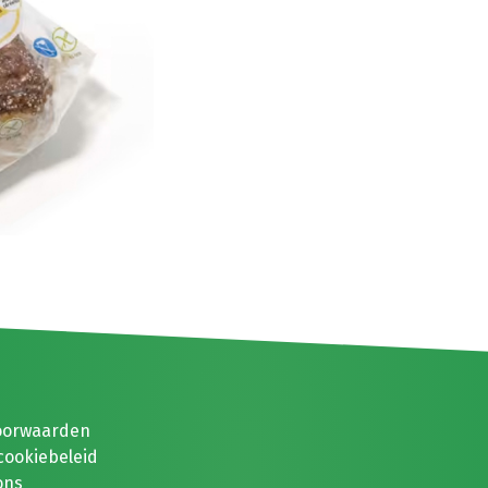
oorwaarden
cookiebeleid
ons