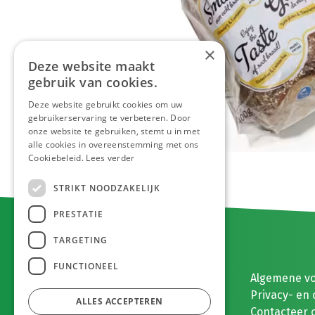
×
Deze website maakt
gebruik van cookies.
Deze website gebruikt cookies om uw
gebruikerservaring te verbeteren. Door
onze website te gebruiken, stemt u in met
alle cookies in overeenstemming met ons
Cookiebeleid.
Lees verder
STRIKT NOODZAKELIJK
PRESTATIE
TARGETING
FUNCTIONEEL
E. MEEUWISSEN BV
Algemene v
Gaston Eyskenslaan 2
Privacy- en 
ALLES ACCEPTEREN
3900 Pelt, België
Contacteer 