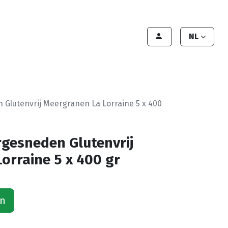
lant worden
Contact
Handleiding
NL
Glutenvrij Meergranen La Lorraine 5 x 400
gesneden Glutenvrij
orraine 5 x 400 gr
an