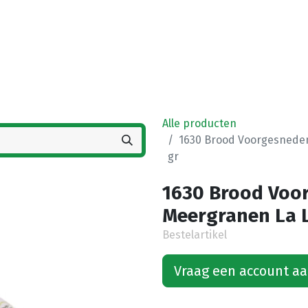
Startpagina
Winkel
Vestigingen
Deals
K
Alle producten
1630 Brood Voorgesneden 
gr
1630 Brood Voor
Meergranen La L
Bestelartikel
Vraag een account a