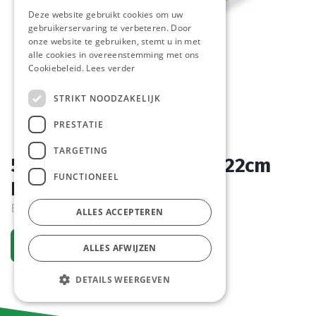
Deze website gebruikt cookies om uw
gebruikerservaring te verbeteren. Door
onze website te gebruiken, stemt u in met
alle cookies in overeenstemming met ons
Cookiebeleid.
Lees verder
STRIKT NOODZAKELIJK
PRESTATIE
TARGETING
5102 Piccolo Bruin Plus 22cm
FUNCTIONEEL
Pastridor 55 x 115 gr
Bestelartikel
ALLES ACCEPTEREN
Vraag een account aan
ALLES AFWIJZEN
DETAILS WEERGEVEN