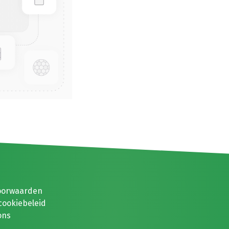
oorwaarden
cookiebeleid
ons