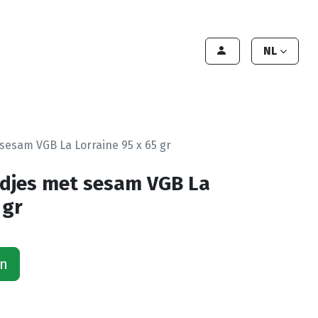
lant worden
Contact
Handleiding
NL
sesam VGB La Lorraine 95 x 65 gr
djes met sesam VGB La
 gr
an