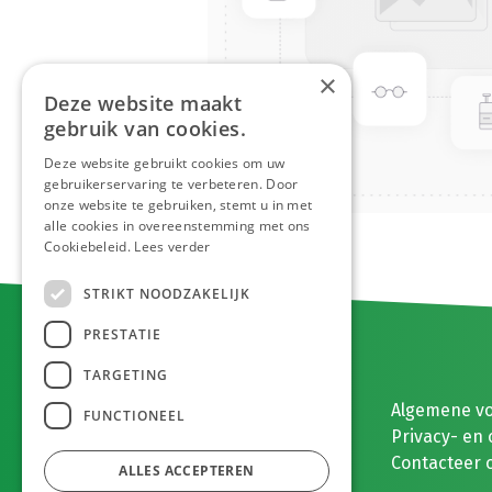
×
Deze website maakt
gebruik van cookies.
Deze website gebruikt cookies om uw
gebruikerservaring te verbeteren. Door
onze website te gebruiken, stemt u in met
alle cookies in overeenstemming met ons
Cookiebeleid.
Lees verder
STRIKT NOODZAKELIJK
PRESTATIE
TARGETING
E. MEEUWISSEN BV
Algemene v
FUNCTIONEEL
Gaston Eyskenslaan 2
Privacy- en 
3900 Pelt, België
Contacteer 
ALLES ACCEPTEREN