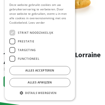
Deze website gebruikt cookies om uw
gebruikerservaring te verbeteren. Door
onze website te gebruiken, stemt u in met
alle cookies in overeenstemming met ons
Cookiebeleid.
Lees verder
STRIKT NOODZAKELIJK
PRESTATIE
TARGETING
1149 Flaguette Demi La Lorraine
FUNCTIONEEL
48 x 100 gr
Bestelartikel
ALLES ACCEPTEREN
Vraag een account aan
ALLES AFWIJZEN
DETAILS WEERGEVEN