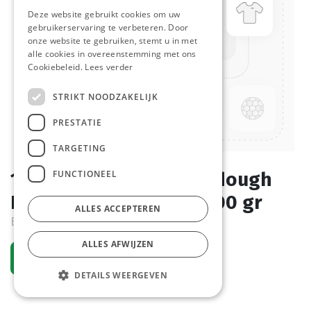
Deze website gebruikt cookies om uw
gebruikerservaring te verbeteren. Door
onze website te gebruiken, stemt u in met
alle cookies in overeenstemming met ons
Cookiebeleid.
Lees verder
STRIKT NOODZAKELIJK
PRESTATIE
TARGETING
FUNCTIONEEL
1609 Sliced White Sourdough
Loaf La Lorraine 5 x 1000 gr
ALLES ACCEPTEREN
Bestelartikel
ALLES AFWIJZEN
Vraag een account aan
DETAILS WEERGEVEN